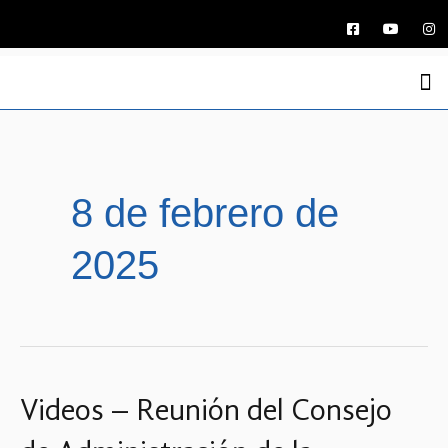
La Funda
Medio Ambi
Argentina y el Ma
Economía Azul
Defensa Marítima Ar
Jornadas Naci
Programas de Ra
8 de febrero de
2025
Videos – Reunión del Consejo