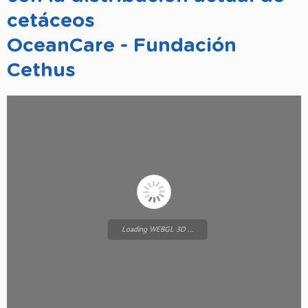
cetáceos
OceanCare - Fundación
Cethus
Loading WEBGL 3D ...