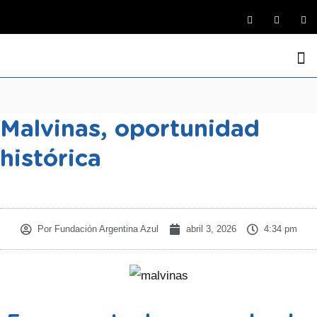
La Fund
Medio Ambi
Argentina y el M
Economía Azul
Defensa Nacional y Seguridad de Intere
Programas de R
Malvinas, oportunidad
histórica
Por
Fundación Argentina Azul
abril 3, 2026
4:34 pm