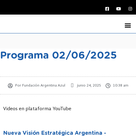
La Funda
Medio Ambi
Argentina y el Ma
Economía Azul
Defensa Marítima Ar
Jornadas Naci
Programas de Ra
Programa 02/06/2025
Por
Fundación Argentina Azul
junio 24, 2025
10:38 am
Videos en plataforma YouTube
Nueva Visión Estratégica Argentina -