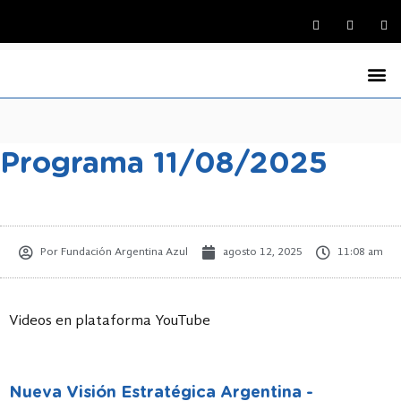
La Funda
Medio Ambi
Argentina y el Ma
Economía Azul
Defensa Nacional y Seguridad de Intereses
Programas de Ra
Programa 11/08/2025
Por
Fundación Argentina Azul
agosto 12, 2025
11:08 am
Videos en plataforma YouTube
Nueva Visión Estratégica Argentina -