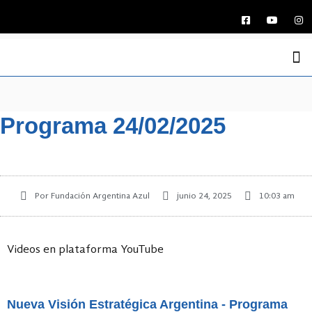
La Funda
Medio Ambi
Argentina y el Ma
Economía Azul
Defensa Marítima Ar
Jornadas Naci
Programas de Ra
Programa 24/02/2025
Por
Fundación Argentina Azul
junio 24, 2025
10:03 am
Videos en plataforma YouTube
Nueva Visión Estratégica Argentina - Programa