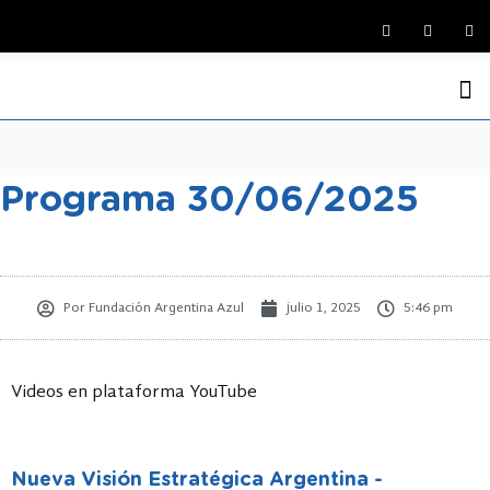
La Funda
Medio Ambi
Argentina y el Ma
Economía Azul
Defensa Marítima Ar
Jornadas Naci
Programas de Ra
Programa 30/06/2025
Por
Fundación Argentina Azul
julio 1, 2025
5:46 pm
Videos en plataforma YouTube
Nueva Visión Estratégica Argentina -