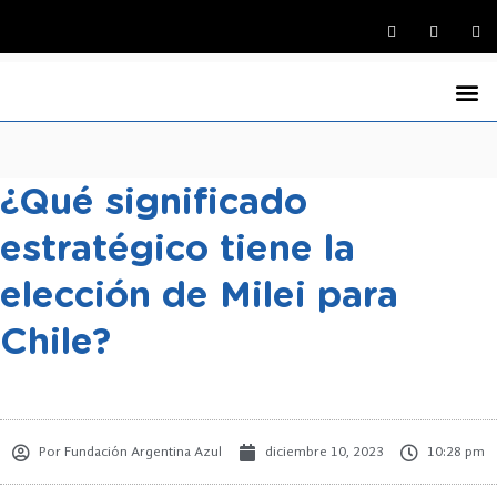
La Fund
Medio Ambi
Argentina y el M
Economía Azul
Defensa Marítima A
Jornadas Na
Programas de R
¿Qué significado
estratégico tiene la
elección de Milei para
Chile?
Por
Fundación Argentina Azul
diciembre 10, 2023
10:28 pm